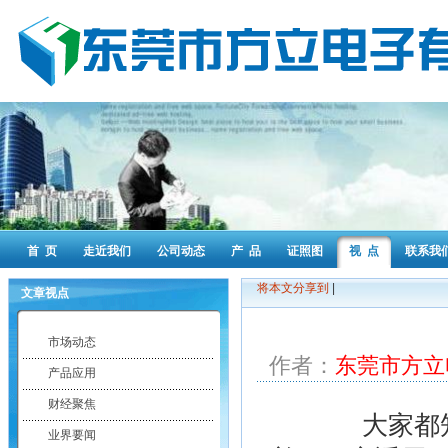
首 页
走近我们
公司动态
产 品
证照图
视 点
联系我
将本文分享到
|
文章视点
市场动态
作者：
东莞市方立
产品应用
财经聚焦
大家都知道
业界要闻