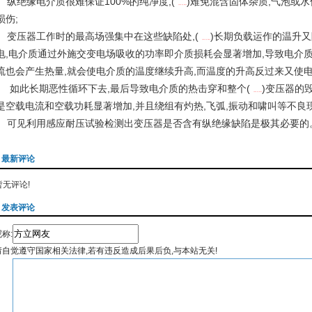
纵绝缘电介质很难保证100%的纯净度,(
)难免混含固体杂质,气泡或
文章来自：
天发科技（东莞）有限公司
损伤;
变压器工作时的最高场强集中在这些缺陷处,(
)长期负载运作的温升
文章来自：
天发科技（东莞）有限公司
电,电介质通过外施交变电场吸收的功率即介质损耗会显著增加,导致电介质
流也会产生热量,就会使电介质的温度继续升高,而温度的升高反过来又使电
如此长期恶性循环下去,最后导致电介质的热击穿和整个(
)变压器的
文章来自：
天发科技（东莞）有限公司
是空载电流和空载功耗显著增加,并且绕组有灼热,飞弧,振动和啸叫等不良现
可见利用感应耐压试验检测出变压器是否含有纵绝缘缺陷是极其必要的
最新评论
暂无评论!
发表评论
称:
请自觉遵守国家相关法律,若有违反造成后果后负,与本站无关!