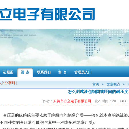
证照图
视 点
联系我们
留 言
管理员入口
本文分享到
|
首页
>
文章视点
>
怎么测试漆包铜圆线匝间的耐压度
作者：
东莞市方立电子有限公司
发布时间：2011/3/31
变压器的纵绝缘主要依赖于绕组内的绝缘介质——漆包线本身的绝缘漆,变
(不同种类的变压器可能包含其中一种或多种绝缘介质);