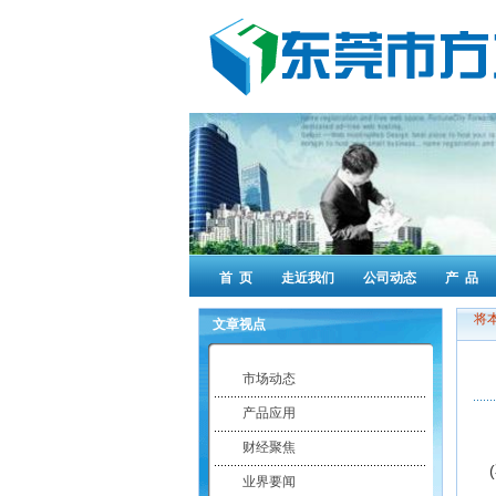
首 页
走近我们
公司动态
产 品
将
文章视点
市场动态
产品应用
财经聚焦
业界要闻